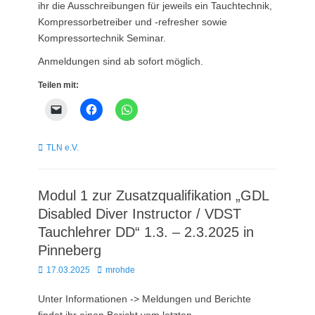
ihr die Ausschreibungen für jeweils ein Tauchtechnik,
Kompressorbetreiber und -refresher sowie
Kompressortechnik Seminar.
Anmeldungen sind ab sofort möglich.
Teilen mit:
Kategorien
TLN e.V.
Modul 1 zur Zusatzqualifikation „GDL
Disabled Diver Instructor / VDST
Tauchlehrer DD“ 1.3. – 2.3.2025 in
Pinneberg
Posted
Autor
17.03.2025
mrohde
on
Unter Informationen -> Meldungen und Berichte
findet ihr einen Bericht vom letzten