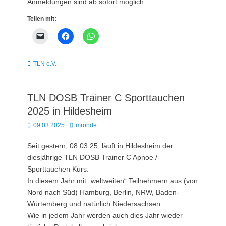
Anmeldungen sind ab sofort möglich.
Teilen mit:
Kategorien
TLN e.V.
TLN DOSB Trainer C Sporttauchen
2025 in Hildesheim
Posted
Autor
09.03.2025
mrohde
on
Seit gestern, 08.03.25, läuft in Hildesheim der
diesjährige TLN DOSB Trainer C Apnoe /
Sporttauchen Kurs.
In diesem Jahr mit „weltweiten“ Teilnehmern aus (von
Nord nach Süd) Hamburg, Berlin, NRW, Baden-
Würtemberg und natürlich Niedersachsen.
Wie in jedem Jahr werden auch dies Jahr wieder