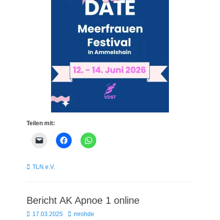
Teilen mit:
Kategorien
TLN e.V.
Bericht AK Apnoe 1 online
Posted
Autor
17.03.2025
mrohde