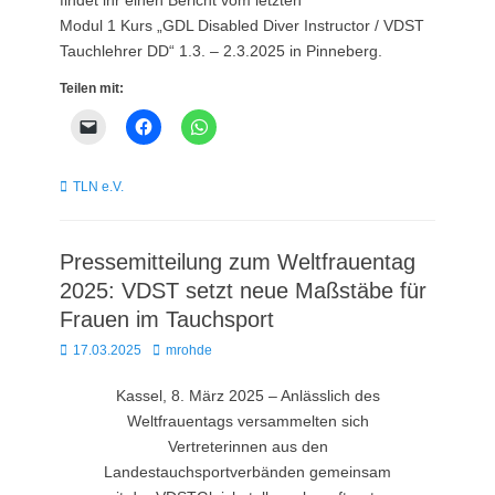
Modul 1 Kurs „GDL Disabled Diver Instructor / VDST
Tauchlehrer DD“ 1.3. – 2.3.2025 in Pinneberg.
Teilen mit:
Kategorien
TLN e.V.
Pressemitteilung zum Weltfrauentag
2025: VDST setzt neue Maßstäbe für
Frauen im Tauchsport
Posted
Autor
17.03.2025
mrohde
on
Kassel, 8. März 2025 – Anlässlich des
Weltfrauentags versammelten sich
Vertreterinnen aus den
Landestauchsportverbänden gemeinsam