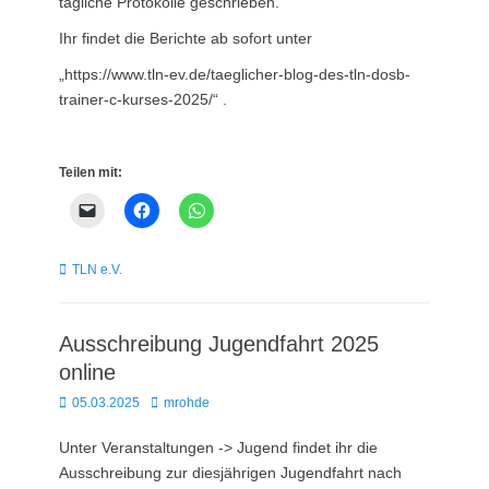
tägliche Protokolle geschrieben.
Ihr findet die Berichte ab sofort unter
„https://www.tln-ev.de/taeglicher-blog-des-tln-dosb-
trainer-c-kurses-2025/“ .
Teilen mit:
Kategorien
TLN e.V.
Ausschreibung Jugendfahrt 2025
online
Posted
Autor
05.03.2025
mrohde
on
Unter Veranstaltungen -> Jugend findet ihr die
Ausschreibung zur diesjährigen Jugendfahrt nach