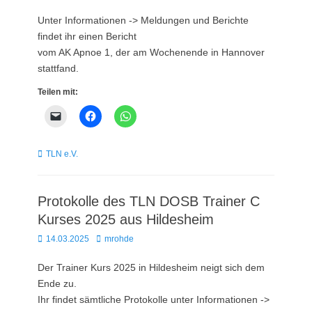
on
Unter Informationen -> Meldungen und Berichte
findet ihr einen Bericht
vom AK Apnoe 1, der am Wochenende in Hannover
stattfand.
Teilen mit:
Kategorien
TLN e.V.
Protokolle des TLN DOSB Trainer C
Kurses 2025 aus Hildesheim
Posted
Autor
14.03.2025
mrohde
on
Der Trainer Kurs 2025 in Hildesheim neigt sich dem
Ende zu.
Ihr findet sämtliche Protokolle unter Informationen ->