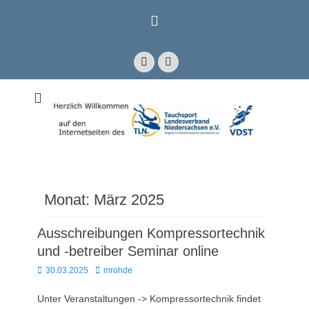
Zum
Inhalt
springen
Facebook
E-
Mail
Mitglied im Verband Deutscher Sporttaucher e.V. VDST)
Tauchsport
Landesverband
Niedersachsen e.V.
Monat:
März 2025
Ausschreibungen Kompressortechnik
und -betreiber Seminar online
Posted
Autor
30.03.2025
mrohde
on
Unter Veranstaltungen -> Kompressortechnik findet