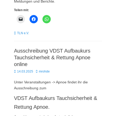
Meldungen und Berichte.
Teilen mit:
Kategorien
TLN e.V.
Ausschreibung VDST Aufbaukurs
Tauchsicherheit & Rettung Apnoe
online
Posted
Autor
14.03.2025
mrohde
on
Unter Veranstaltungen -> Apnoe findet ihr die
Ausschreibung zum
VDST Aufbaukurs Tauchsicherheit &
Rettung Apnoe.