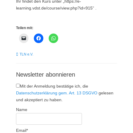
Ihr findet den Kurs unter „https://e-
learning.vdst.de/course/view.php?id=915“ .
Teilen mit:
Kategorien
TLN e.V.
Newsletter abonnieren
Mit der Anmeldung bestätige ich, die
Datenschutzerklärung gem. Art. 13 DSGVO
gelesen
und akzeptiert zu haben.
Name
Email*