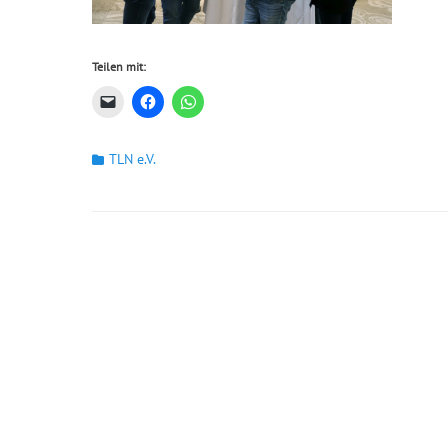
Teilen mit:
Kategorien
TLN e.V.