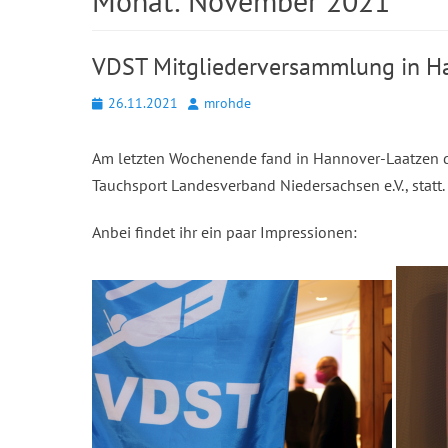
Monat:
November 2021
VDST Mitgliederversammlung in H
Posted
Autor
26.11.2021
mrohde
on
Am letzten Wochenende fand in Hannover-Laatzen d
Tauchsport Landesverband Niedersachsen e.V., statt.
Anbei findet ihr ein paar Impressionen: