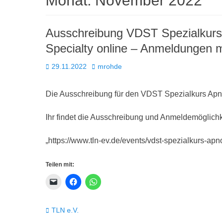
Monat:
November 2022
Ausschreibung VDST Spezialkurs 
Specialty online – Anmeldungen 
Posted
Autor
29.11.2022
mrohde
on
Die Ausschreibung für den VDST Spezialkurs Apno
Ihr findet die Ausschreibung und Anmeldemöglichke
„https://www.tln-ev.de/events/vdst-spezialkurs-apn
Teilen mit:
Kategorien
TLN e.V.