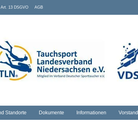
. Art. 13 DSGVO
AGB
erband Niedersachsen e
nd Standorte
Dokumente
Informationen
Vorstand