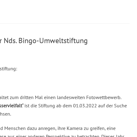
 Nds. Bingo-Umweltstiftung
tiftung:
altet zum dritten Mal einen landesweiten Fotowettbewerb.
servielfalt
“ ist die Stiftung ab dem 01.03.2022 auf der Suche
hsen.
nd Menschen dazu anregen, ihre Kamera zu greifen, eine
e aus einer anderen Perspektive zu betrachten. Dieses Jahr