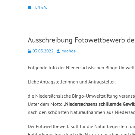
Kategorien
TLN e.V.
Ausschreibung Fotowettbewerb der
Posted
Autor
03.03.2022
mrohde
on
Folgende Info der Niedersächsischen Bingo Umwelts
Liebe Antragstellerinnen und Antragsteller,
die Niedersächsische Bingo-Umweltstiftung veranst
Unter dem Motto
„Niedersachsens schillernde Gewäs
nach den schönsten Naturaufnahmen aus Niedersac
Der Fotowettbewerb soll für die Natur begeistern u
Entdeckungstour durch die Natur zu machen und dies