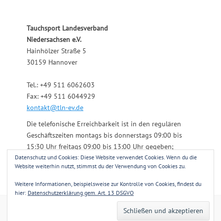
Tauchsport Landesverband
Niedersachsen e.V.
Hainhölzer Straße 5
30159 Hannover
Tel.: +49 511 6062603
Fax: +49 511 6044929
kontakt@tln-ev.de
Die telefonische Erreichbarkeit ist in den regulären
Geschäftszeiten montags bis donnerstags 09:00 bis
15:30 Uhr freitags 09:00 bis 13:00 Uhr gegeben;
Datenschutz und Cookies: Diese Website verwendet Cookies. Wenn du die
darüber hinaus über einen angeschlossenen
Website weiterhin nutzt, stimmst du der Verwendung von Cookies zu.
Anrufbeantworter.
Weitere Informationen, beispielsweise zur Kontrolle von Cookies, findest du
hier:
Datenschutzerklärung gem. Art. 13 DSGVO
Copyright © 2026
Tauchsport Landesverband Niedersachsen e.V.
. Alle
Rechte vorbehalten.
Datenschutzerklärung gem. Art. 13 DSGVO
| Clean