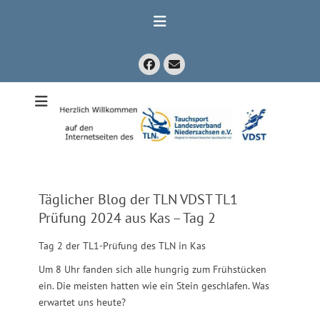
Zum
Inhalt
springen
Facebook
E-
Mail
Mitglied im Verband Deutscher Sporttaucher e.V. VDST)
Tauchsport
Landesverband
Niedersachsen
e.V.
Täglicher Blog der TLN VDST TL1
Prüfung 2024 aus Kas – Tag 2
Tag 2 der TL1-Prüfung des TLN in Kas
Um 8 Uhr fanden sich alle hungrig zum Frühstücken
ein. Die meisten hatten wie ein Stein geschlafen. Was
erwartet uns heute?