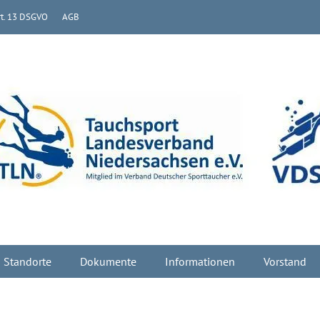
rt. 13 DSGVO
AGB
erband Niedersachsen e
 Standorte
Dokumente
Informationen
Vorstand