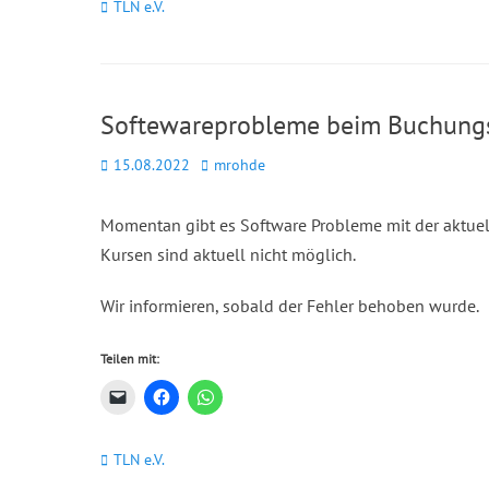
Kategorien
TLN e.V.
Softewareprobleme beim Buchung
Posted
Autor
15.08.2022
mrohde
on
Momentan gibt es Software Probleme mit der aktue
Kursen sind aktuell nicht möglich.
Wir informieren, sobald der Fehler behoben wurde.
Teilen mit:
Kategorien
TLN e.V.