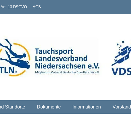
. Art. 13 DSGVO
AGB
erband Niedersachsen e
nd Standorte
Dokumente
Informationen
Vorstand