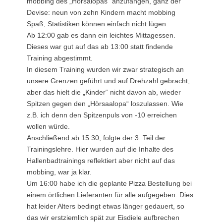
mobbing des „Hörsalopas“ anzufangen, ganz der
Devise: neun von zehn Kindern macht mobbing
Spaß, Statistiken können einfach nicht lügen.
Ab 12:00 gab es dann ein leichtes Mittagessen.
Dieses war gut auf das ab 13:00 statt findende
Training abgestimmt.
In diesem Training wurden wir zwar strategisch an
unsere Grenzen geführt und auf Drehzahl gebracht,
aber das hielt die „Kinder“ nicht davon ab, wieder
Spitzen gegen den „Hörsaalopa“ loszulassen. Wie
z.B. ich denn den Spitzenpuls von -10 erreichen
wollen würde.
Anschließend ab 15:30, folgte der 3. Teil der
Trainingslehre. Hier wurden auf die Inhalte des
Hallenbadtrainings reflektiert aber nicht auf das
mobbing, war ja klar.
Um 16:00 habe ich die geplante Pizza Bestellung bei
einem örtlichen Lieferanten für alle aufgegeben. Dies
hat leider Alters bedingt etwas länger gedauert, so
das wir erstziemlich spät zur Eisdiele aufbrechen