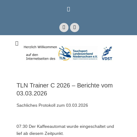
Zum
Inhalt
springen
Facebook
E-
Mail
Mitglied im Verband Deutscher Sporttaucher e.V. VDST)
Tauchsport
Landesverband
Niedersachsen e.V.
TLN Trainer C 2026 – Berichte vom
03.03.2026
Sachliches Protokoll zum 03.03.2026
07:30 Der Kaffeeautomat wurde eingeschaltet und
lief ab diesem Zeitpunkt.