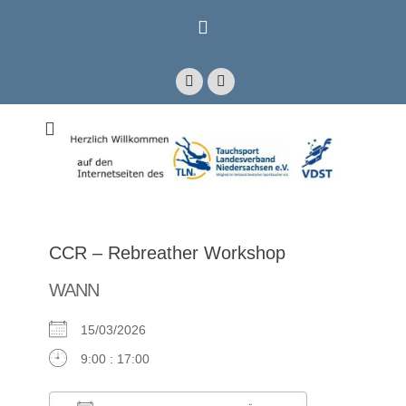
Zum
Inhalt
springen
Facebook
E-
Mail
Mitglied im Verband Deutscher Sporttaucher e.V. VDST)
Tauchsport
Landesverband
Niedersachsen e.V.
CCR – Rebreather Workshop
WANN
15/03/2026
9:00 : 17:00