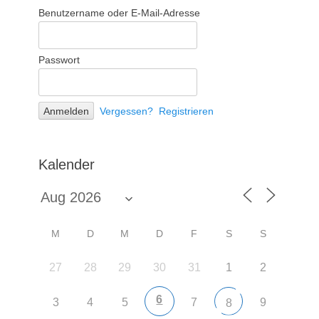
Benutzername oder E-Mail-Adresse
Passwort
Vergessen?
Registrieren
Kalender
M
D
M
D
F
S
S
27
28
29
30
31
1
2
6
3
4
5
7
9
8