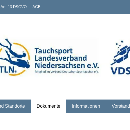
. Art. 13 DSGVO
AGB
erband Niedersachsen e
nd Standorte
Dokumente
Informationen
Vorstand