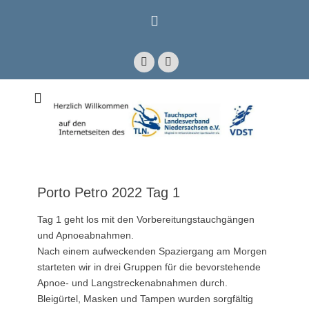
Zum
Inhalt
springen
Facebook
E-
Mail
Mitglied im Verband Deutscher Sporttaucher e.V. VDST)
Tauchsport
Landesverband
Niedersachsen e.V.
Porto Petro 2022 Tag 1
Tag 1 geht los mit den Vorbereitungstauchgängen
und Apnoeabnahmen.
Nach einem aufweckenden Spaziergang am Morgen
starteten wir in drei Gruppen für die bevorstehende
Apnoe- und Langstreckenabnahmen durch.
Bleigürtel, Masken und Tampen wurden sorgfältig