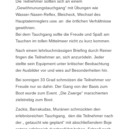
Die Teilnehmer sollten sich an einem
„Gewöhnunungstauchgang“ mit Übungen wie
Wasser-Nasen-Reflex, Bleicheck, Wechsel des
Hauptatemreglers usw. an die örtlichen Verhältnisse
gewöhnen.
Bei dem Tauchgang sollte die Freude und Spaß am
Tauchen im tollen Mittelmeer nicht zu kurz kommen.
Nach einem lehrbuchmässigen Briefing durch Reiner
fingen die Teilnehmer an, sich anzurödeln. Jeder
stellte sein Equipment unter kritischer Beobachtung
der Ausbilder vor und wies auf Besonderheiten hin.
Bei sonnigen 33 Grad schmolzen die Teilnehmer vor
Freude nur so dahin. Der Gang von der Basis zum
Boot wurde zum Event. „Die Zwerge“ marschierten
zielstrebig zum Boot.
Zackis, Barrakudas, Muränen schmückten den
erlebnisreichen Tauchgang, den die Teilnehmer nach
der „ getaucht wie geplant“ mit abschließendem Boje
setzen erfolgreich durchgeführt haben. Schnell noch