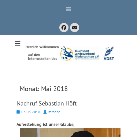
Zum
Inhalt
springen
Facebook
E-
Mail
Mitglied im Verband Deutscher Sporttaucher e.V. VDST)
Tauchsport
Landesverband
Niedersachsen
e.V.
Monat:
Mai 2018
Nachruf Sebastian Höft
Posted
Autor
03.05.2018
mrohde
on
Auferstehung ist unser Glaube,