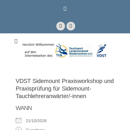
Zum
Inhalt
springen
Facebook
E-
Mail
Mitglied im Verband Deutscher Sporttaucher e.V. VDST)
Tauchsport
Landesverband
Niedersachsen e.V.
VDST Sidemount Praxisworkshop und
Praxisprüfung für Sidemount-
Tauchlehreranwärter/-innen
WANN
21/10/2026
Ganztägig