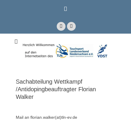
Zum
Inhalt
springen
Facebook
E-
Mail
Mitglied im Verband Deutscher Sporttaucher e.V. VDST)
Tauchsport
Landesverband
Niedersachsen e.V.
Sachabteilung Wettkampf
/Antidopingbeauftragter Florian
Walker
Mail an florian.walker(at)tln-ev.de