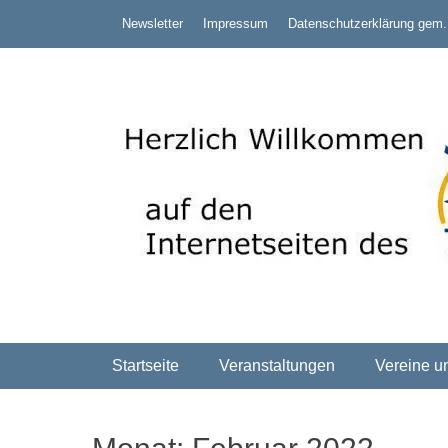
Zum
Header Top Menu
Newsletter
Impressum
Datenschutzerklärung gem
Inhalt
springen
Mitglied im Verband Deutscher Sporttaucher e.V. VDST)
Tauchsport Landesv
Primäres Menü
Startseite
Veranstaltungen
Vereine u