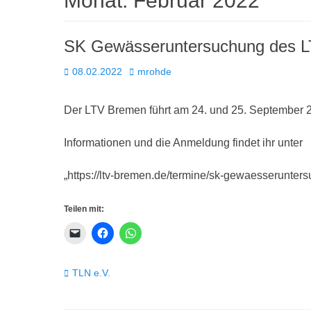
Monat:
Februar 2022
SK Gewässeruntersuchung des 
Posted
Autor
08.02.2022
mrohde
on
Der LTV Bremen führt am 24. und 25. September
Informationen und die Anmeldung findet ihr unter
„https://ltv-bremen.de/termine/sk-gewaesserunters
Teilen mit:
Kategorien
TLN e.V.