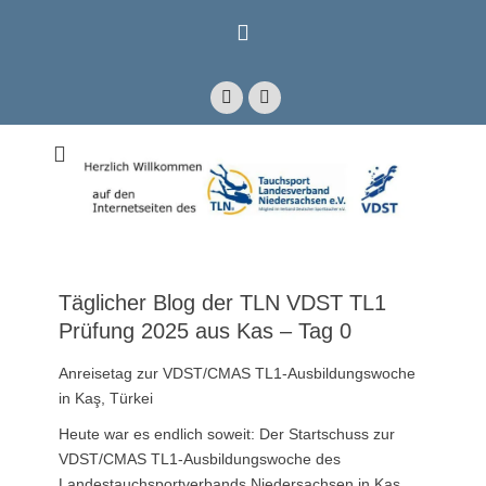
Zum
Inhalt
springen
Facebook
E-
Mail
Mitglied im Verband Deutscher Sporttaucher e.V. VDST)
Tauchsport
Landesverband
Niedersachsen e.V.
Täglicher Blog der TLN VDST TL1
Prüfung 2025 aus Kas – Tag 0
Anreisetag zur VDST/CMAS TL1-Ausbildungswoche
in Kaş, Türkei
Heute war es endlich soweit: Der Startschuss zur
VDST/CMAS TL1-Ausbildungswoche des
Landestauchsportverbands Niedersachsen in Kaş,