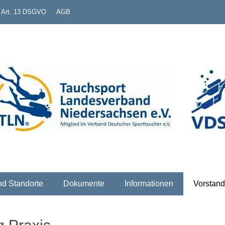
. Art. 13 DSGVO
AGB
erband Niedersachsen e
nd Standorte
Dokumente
Informationen
Vorstand