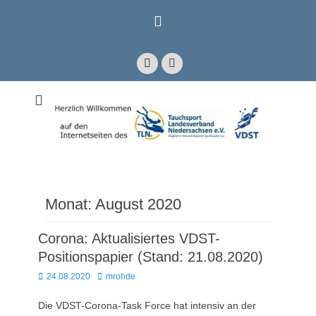
Zum
Inhalt
springen
Facebook
E-
Mail
Mitglied im Verband Deutscher Sporttaucher e.V. VDST)
Tauchsport
Landesverband
Niedersachsen e.V.
Monat:
August 2020
Corona: Aktualisiertes VDST-
Positionspapier (Stand: 21.08.2020)
Posted
Autor
24.08.2020
mrohde
on
Die VDST-Corona-Task Force hat intensiv an der