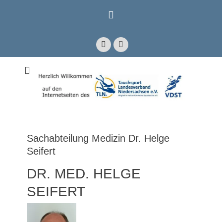
Zum
Inhalt
springen
Facebook
E-
Mail
Mitglied im Verband Deutscher Sporttaucher e.V. VDST)
Tauchsport
Landesverband
Niedersachsen e.V.
Sachabteilung Medizin Dr. Helge
Seifert
DR. MED. HELGE
SEIFERT