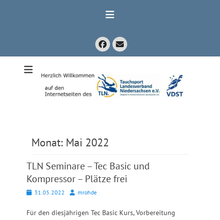
Zum
Inhalt
springen
Facebook
E-
Mail
Mitglied im Verband Deutscher Sporttaucher e.V. VDST)
Tauchsport
Landesverband
Niedersachsen
e.V.
Monat:
Mai 2022
TLN Seminare – Tec Basic und
Kompressor – Plätze frei
Posted
Autor
31.05.2022
mrohde
on
Für den diesjährigen Tec Basic Kurs, Vorbereitung