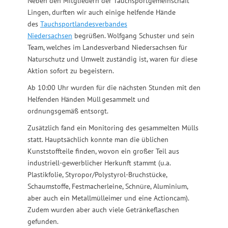
Neben den Mitgliedern der Tauchsportgemeinschaft
Lingen, durften wir auch einige helfende Hände
des
Tauchsportlandesverbandes
Niedersachsen
begrüßen. Wolfgang Schuster und sein
Team, welches im Landesverband Niedersachsen für
Naturschutz und Umwelt zuständig ist, waren für diese
Aktion sofort zu begeistern.
Ab 10:00 Uhr wurden für die nächsten Stunden mit den
Helfenden Händen Müll gesammelt und
ordnungsgemäß entsorgt.
Zusätzlich fand ein Monitoring des gesammelten Mülls
statt. Hauptsächlich konnte man die üblichen
Kunststoffteile finden, wovon ein großer Teil aus
industriell-gewerblicher Herkunft stammt (u.a.
Plastikfolie, Styropor/Polystyrol-Bruchstücke,
Schaumstoffe, Festmacherleine, Schnüre, Aluminium,
aber auch ein Metallmülleimer und eine Actioncam).
Zudem wurden aber auch viele Getränkeflaschen
gefunden.