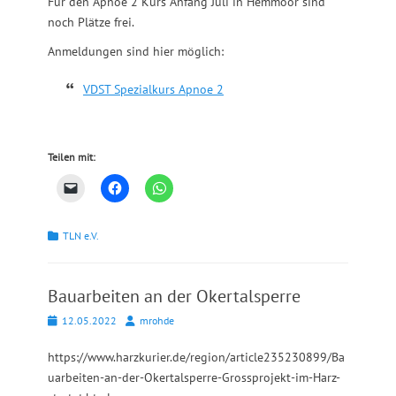
Für den Apnoe 2 Kurs Anfang Juli in Hemmoor sind
noch Plätze frei.
Anmeldungen sind hier möglich:
VDST Spezialkurs Apnoe 2
Teilen mit:
Kategorien
TLN e.V.
Bauarbeiten an der Okertalsperre
Posted
Autor
12.05.2022
mrohde
on
https://www.harzkurier.de/region/article235230899/Ba
uarbeiten-an-der-Okertalsperre-Grossprojekt-im-Harz-