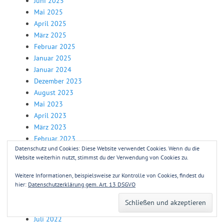
Juni 2025
Mai 2025
April 2025
März 2025
Februar 2025
Januar 2025
Januar 2024
Dezember 2023
August 2023
Mai 2023
April 2023
März 2023
Februar 2023
Datenschutz und Cookies: Diese Website verwendet Cookies. Wenn du die
Januar 2023
Website weiterhin nutzt, stimmst du der Verwendung von Cookies zu.
Dezember 2022
November 2022
Weitere Informationen, beispielsweise zur Kontrolle von Cookies, findest du
Oktober 2022
hier:
Datenschutzerklärung gem. Art. 13 DSGVO
September 2022
August 2022
Juli 2022