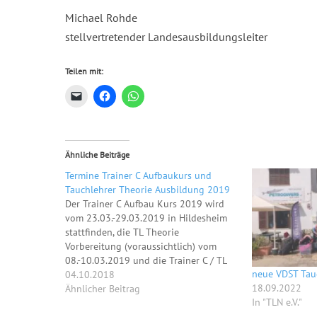
Michael Rohde
stellvertretender Landesausbildungsleiter
Teilen mit:
Ähnliche Beiträge
Termine Trainer C Aufbaukurs und
Tauchlehrer Theorie Ausbildung 2019
Der Trainer C Aufbau Kurs 2019 wird
vom 23.03.-29.03.2019 in Hildesheim
stattfinden, die TL Theorie
Vorbereitung (voraussichtlich) vom
08.-10.03.2019 und die Trainer C / TL
neue VDST Tau
Theorie Prüfung (voraussichtlich) vom
04.10.2018
18.09.2022
03.-05.05.2019, beide in Geeste. Sobald
Ähnlicher Beitrag
In "TLN e.V."
die Ausschreibungen raus sind und die