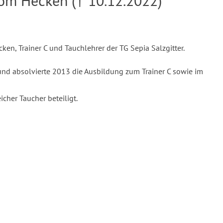
om Hecken († 10.12.2022)
en, Trainer C und Tauchlehrer der TG Sepia Salzgitter.
 und absolvierte 2013 die Ausbildung zum Trainer C sowie im
cher Taucher beteiligt.