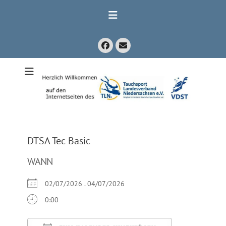
Zum
Inhalt
springen
Facebook
E-
Mail
Mitglied im Verband Deutscher Sporttaucher e.V. VDST)
Tauchsport
Landesverband
Niedersachsen
e.V.
DTSA Tec Basic
WANN
02/07/2026 . 04/07/2026
0:00