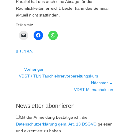
Parallel hat uns auch eine Absage für die
Räumlichkeiten erreicht. Leider kann das Seminar
aktuell nicht stattfinden.
Teilen mit:
Kategorien
TLN e.V.
Beitragsnavigation
← Vorheriger
Vorheriger
VDST / TLN Tauchlehrervorbereitungskurs
Beitrag:
Nächster →
Nächster
VDST-Mitmachaktion
Beitrag:
Newsletter abonnieren
Mit der Anmeldung bestätige ich, die
Datenschutzerklärung gem. Art. 13 DSGVO
gelesen
und akzeptiert zu haben.