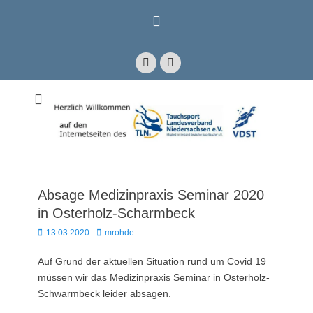
Zum
Inhalt
springen
Facebook
E-
Mail
Mitglied im Verband Deutscher Sporttaucher e.V. VDST)
Tauchsport
Landesverband
Niedersachsen e.V.
Absage Medizinpraxis Seminar 2020
in Osterholz-Scharmbeck
Posted
Autor
13.03.2020
mrohde
on
Auf Grund der aktuellen Situation rund um Covid 19
müssen wir das Medizinpraxis Seminar in Osterholz-
Schwarmbeck leider absagen.