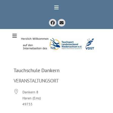
Zum
Inhalt
springen
Facebook
E-
Mail
Mitglied im Verband Deutscher Sporttaucher e.V. VDST)
Tauchsport
Landesverband
Niedersachsen
e.V.
Tauchschule Dankern
VERANSTALTUNGSORT
Dankern 8
Haren (Ems)
49733