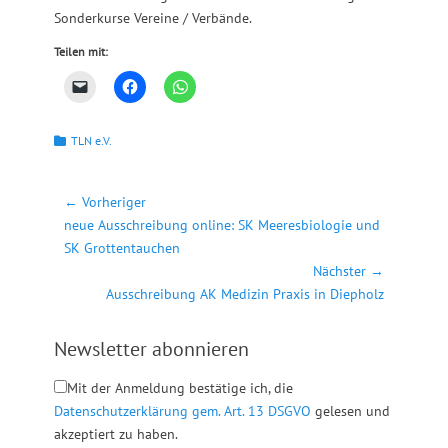
Sonderkurse Vereine / Verbände.
Teilen mit:
Kategorien
TLN e.V.
Beitragsnavigation
← Vorheriger
Vorheriger
neue Ausschreibung online: SK Meeresbiologie und
Beitrag:
SK Grottentauchen
Nächster →
Nächster
Ausschreibung AK Medizin Praxis in Diepholz
Beitrag:
Newsletter abonnieren
Mit der Anmeldung bestätige ich, die
Datenschutzerklärung gem. Art. 13 DSGVO
gelesen und
akzeptiert zu haben.