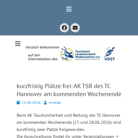
Zum
Inhalt
springen
Facebook
E-
Mail
Mitglied im Verband Deutscher Sporttaucher e.V. VDST)
Tauchsport
Landesverband
Niedersachsen
e.V.
kurzfristig Plätze frei: AK TSR des TC
Hannover am kommenden Wochenende
Posted
Autor
23.06.2026
mrohde
on
Beim AK Tauchsicherheit und Rettung des TC Hannover
am kommenden Wochenende (27. und 28.06.2026) sind
kurzfristig zwei Plätze freigeworden.
Die Ausschreibung findet ihr unter Veranstaltungen ->