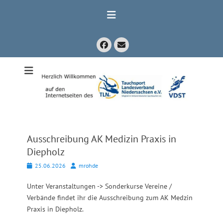
Zum
Inhalt
springen
Facebook
E-
Mail
Mitglied im Verband Deutscher Sporttaucher e.V. VDST)
Tauchsport
Landesverband
Niedersachsen
e.V.
Ausschreibung AK Medizin Praxis in
Diepholz
Posted
Autor
25.06.2026
mrohde
on
Unter Veranstaltungen -> Sonderkurse Vereine /
Verbände findet ihr die Ausschreibung zum AK Medzin
Praxis in Diepholz.