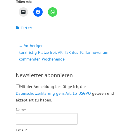
Teilen mit:
Kategorien
TLN e.V.
Beitragsnavigation
← Vorheriger
Vorheriger
kurzfristig Plätze frei: AK TSR des TC Hannover am
Beitrag:
kommenden Wochenende
Newsletter abonnieren
Mit der Anmeldung bestätige ich, die
Datenschutzerklärung gem. Art. 13 DSGVO
gelesen und
akzeptiert zu haben.
Name
Email*