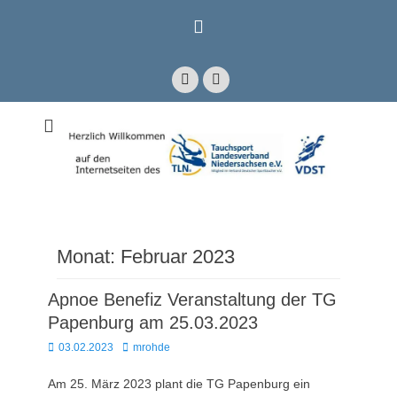
Zum
Inhalt
springen
Facebook
E-
Mail
Mitglied im Verband Deutscher Sporttaucher e.V. VDST)
Tauchsport
Landesverband
Niedersachsen e.V.
Monat:
Februar 2023
Apnoe Benefiz Veranstaltung der TG
Papenburg am 25.03.2023
Posted
Autor
03.02.2023
mrohde
on
Am 25. März 2023 plant die TG Papenburg ein