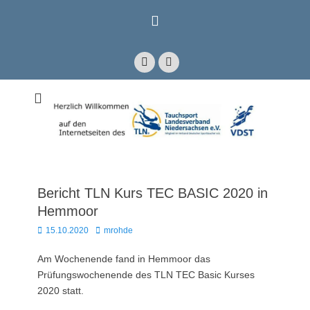
Zum
Inhalt
springen
Facebook
E-
Mail
Mitglied im Verband Deutscher Sporttaucher e.V. VDST)
Tauchsport
Landesverband
Niedersachsen e.V.
Bericht TLN Kurs TEC BASIC 2020 in
Hemmoor
Posted
Autor
15.10.2020
mrohde
on
Am Wochenende fand in Hemmoor das
Prüfungswochenende des TLN TEC Basic Kurses
2020 statt.