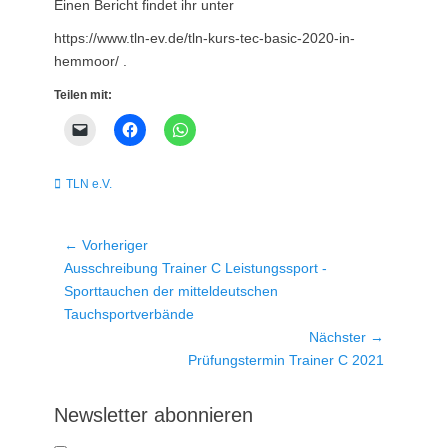
Einen Bericht findet ihr unter
https://www.tln-ev.de/tln-kurs-tec-basic-2020-in-
hemmoor/ .
Teilen mit:
Kategorien
TLN e.V.
Beitragsnavigation
← Vorheriger
Vorheriger
Ausschreibung Trainer C Leistungssport -
Beitrag:
Sporttauchen der mitteldeutschen
Tauchsportverbände
Nächster →
Nächster
Prüfungstermin Trainer C 2021
Beitrag:
Newsletter abonnieren