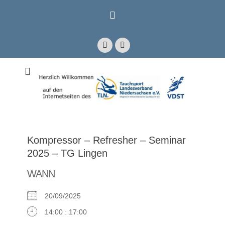
Zum
Inhalt
springen
Facebook
E-
Mail
Mitglied im Verband Deutscher Sporttaucher e.V. VDST)
Tauchsport
Landesverband
Niedersachsen e.V.
Kompressor – Refresher – Seminar
2025 – TG Lingen
WANN
20/09/2025
14:00 : 17:00