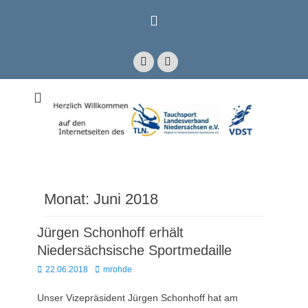
Zum
Inhalt
springen
Facebook
E-
Mail
Mitglied im Verband Deutscher Sporttaucher e.V. VDST)
Tauchsport
Landesverband
Niedersachsen e.V.
Monat:
Juni 2018
Jürgen Schonhoff erhält
Niedersächsische Sportmedaille
Posted
Autor
22.06.2018
mrohde
on
Unser Vizepräsident Jürgen Schonhoff hat am