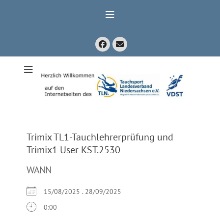
Zum
Inhalt
springen
Facebook
E-
Mail
Mitglied im Verband Deutscher Sporttaucher e.V. VDST)
Tauchsport
Landesverband
Niedersachsen
e.V.
Trimix TL1-Tauchlehrerprüfung und
Trimix1 User KST.2530
WANN
15/08/2025 . 28/09/2025
0:00