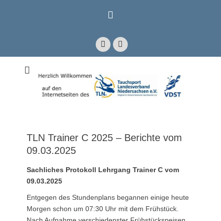
Zum
Inhalt
springen
Facebook
E-
Mail
Mitglied im Verband Deutscher Sporttaucher e.V. VDST)
Tauchsport
Landesverband
Niedersachsen e.V.
TLN Trainer C 2025 – Berichte vom
09.03.2025
Sachliches Protokoll Lehrgang Trainer C vom
09.03.2025
Entgegen des Stundenplans begannen einige heute
Morgen schon um 07:30 Uhr mit dem Frühstück.
Nach Aufnahme verschiedenster Frühstückspeisen