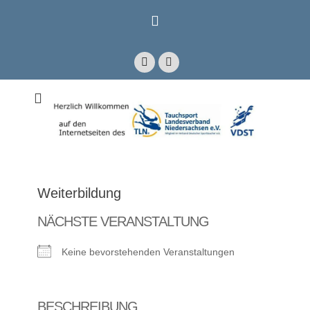
Zum
Inhalt
springen
Facebook
E-
Mail
Mitglied im Verband Deutscher Sporttaucher e.V. VDST)
Tauchsport
Landesverband
Niedersachsen e.V.
Weiterbildung
NÄCHSTE VERANSTALTUNG
Keine bevorstehenden Veranstaltungen
BESCHREIBUNG