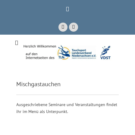
Zum
Inhalt
springen
Facebook
E-
Mail
Mitglied im Verband Deutscher Sporttaucher e.V. VDST)
Tauchsport
Landesverband
Niedersachsen e.V.
Mischgastauchen
Ausgeschriebene Seminare und Veranstaltungen findet
ihr im Menü als Unterpunkt.