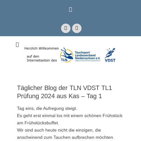
Zum
Inhalt
springen
Facebook
E-
Mail
Mitglied im Verband Deutscher Sporttaucher e.V. VDST)
Tauchsport
Landesverband
Niedersachsen e.V.
Täglicher Blog der TLN VDST TL1
Prüfung 2024 aus Kas – Tag 1
Tag eins, die Aufregung steigt.
Es geht erst einmal los mit einem schönen Frühstück
am Frühstücksbuffet.
Wir sind auch heute nicht die einzigen, die
anscheinend zum Tauchen aufbrechen möchten.