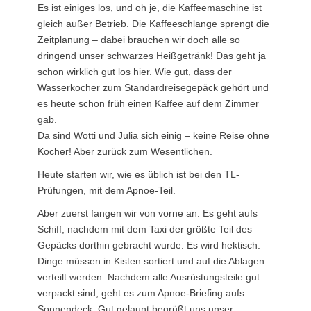
Es ist einiges los, und oh je, die Kaffeemaschine ist
gleich außer Betrieb. Die Kaffeeschlange sprengt die
Zeitplanung – dabei brauchen wir doch alle so
dringend unser schwarzes Heißgetränk! Das geht ja
schon wirklich gut los hier. Wie gut, dass der
Wasserkocher zum Standardreisegepäck gehört und
es heute schon früh einen Kaffee auf dem Zimmer
gab.
Da sind Wotti und Julia sich einig – keine Reise ohne
Kocher! Aber zurück zum Wesentlichen.
Heute starten wir, wie es üblich ist bei den TL-
Prüfungen, mit dem Apnoe-Teil.
Aber zuerst fangen wir von vorne an. Es geht aufs
Schiff, nachdem mit dem Taxi der größte Teil des
Gepäcks dorthin gebracht wurde. Es wird hektisch:
Dinge müssen in Kisten sortiert und auf die Ablagen
verteilt werden. Nachdem alle Ausrüstungsteile gut
verpackt sind, geht es zum Apnoe-Briefing aufs
Sonnendeck. Gut gelaunt begrüßt uns unser