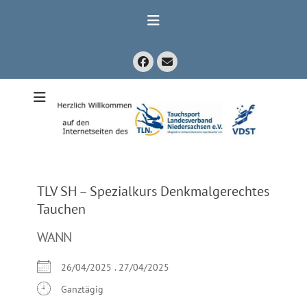
Zum
Inhalt
springen
Facebook
E-
Mail
Mitglied im Verband Deutscher Sporttaucher e.V. VDST)
Tauchsport
Landesverband
Niedersachsen
e.V.
TLV SH – Spezialkurs Denkmalgerechtes
Tauchen
WANN
26/04/2025 . 27/04/2025
Ganztägig