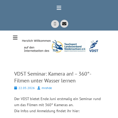
Zum
Inhalt
springen
E-
Facebook
Mail
Mitglied im Verband Deutscher Sporttaucher e.V. VDST)
Tauchsport
Landesverband
Niedersachsen
e.V.
VDST Seminar: Kamera an! – 360°-
Filmen unter Wasser lernen
Posted
Autor
22.05.2026
mrohde
on
Der VDST bietet Ende Juni erstmalig ein Seminar rund
um das Filmen mit 360° Kameras an.
Die Infos und Anmeldung findet ihr hier: