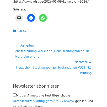
„https://www.vdst.de/2026/05/09/kamera-an-2026/“
Teilen mit:
Kategorien
TLN e.V.
Beitragsnavigation
← Vorheriger
Vorheriger
Ausschreibung Workshop „Neue Trainingsideen“ in
Beitrag:
Northeim online
Nächster →
Nächster
Herzlichen Glückwunsch zur bestandenen VDST TL2
Beitrag:
Prüfung
Newsletter abonnieren
Mit der Anmeldung bestätige ich, die
Datenschutzerklärung gem. Art. 13 DSGVO
gelesen und
akzeptiert zu haben.