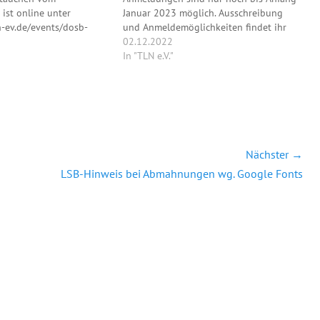
 ist online unter
Januar 2023 möglich. Ausschreibung
n-ev.de/events/dosb-
und Anmeldemöglichkeiten findet ihr
ttauchen-aufbaukurs-
unter: "https://www.tln-
02.12.2022
/ zu finden. Die
ev.de/events/dosb-trainer-c-
In "TLN e.V."
u dem Kurs sind ab
sporttauchen-aufbaukurs-maerz-2023/"
2021, freigeschaltet.
Nächster →
Nächster
LSB-Hinweis bei Abmahnungen wg. Google Fonts
Beitrag: