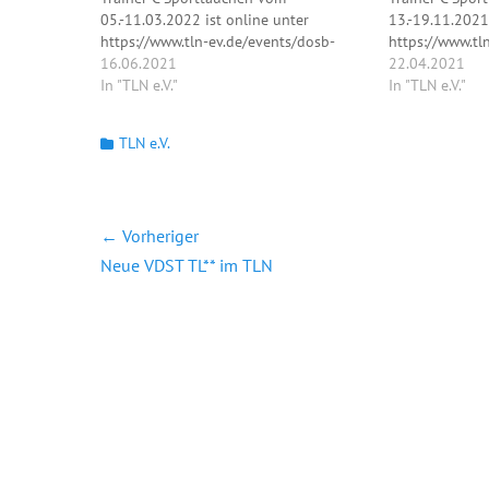
05.-11.03.2022 ist online unter
13.-19.11.2021
https://www.tln-ev.de/events/dosb-
https://www.tl
trainer-c-sporttauchen-aufbaukurs-
16.06.2021
trainer-c-spor
22.04.2021
maerz-2022/ zu finden. Anmeldungen
In "TLN e.V."
november-2021
In "TLN e.V."
sind ab sofort möglich.
Anmeldungen z
Sonntag, 25.04.
Kategorien
TLN e.V.
Beitragsnavigation
← Vorheriger
Vorheriger
Neue VDST TL** im TLN
Beitrag: