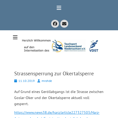
Zum
Inhalt
springen
Facebook
E-
Mail
Mitglied im Verband Deutscher Sporttaucher e.V. VDST)
Tauchsport
Landesverband
Niedersachsen
e.V.
Strassensperrung zur Okertalsperre
Posted
Autor
11.10.2019
mrohde
on
Auf Grund eines Geröllabgangs ist die Strasse zwischen
Goslar-Oker und der Okertalsperre aktuell voll
gesperrt.
https://www.news38.de/harz/article227327503/Harz-