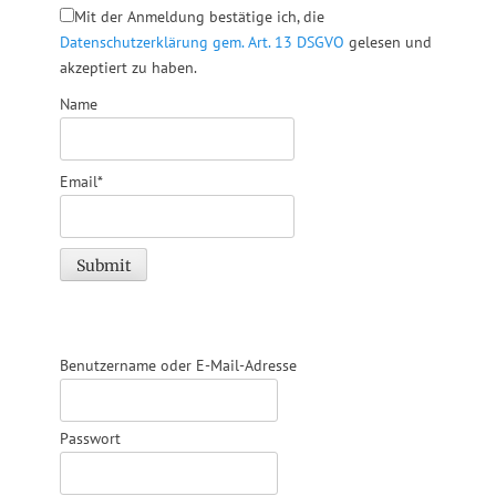
Mit der Anmeldung bestätige ich, die
Hierfür werden
Datenschutzerklärung gem. Art. 13 DSGVO
gelesen und
Probebefischungen
durchgeführt. Die
akzeptiert zu haben.
Elektrobefischung,
Name
die…
Email*
Benutzername oder E-Mail-Adresse
Passwort