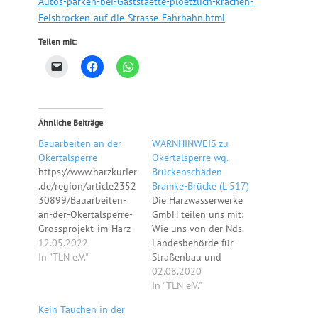
Autos-parken-bei-Gaststaette-ploetzlich-krachen-
Felsbrocken-auf-die-Strasse-Fahrbahn.html
Teilen mit:
Ähnliche Beiträge
Bauarbeiten an der
WARNHINWEIS zu
Okertalsperre
Okertalsperre wg.
https://www.harzkurier
Brückenschäden
.de/region/article2352
Bramke-Brücke (L 517)
30899/Bauarbeiten-
Die Harzwasserwerke
an-der-Okertalsperre-
GmbH teilen uns mit:
Grossprojekt-im-Harz-
Wie uns von der Nds.
startet.html
12.05.2022
Landesbehörde für
In "TLN e.V."
Straßenbau und
Verkehr aktuell
02.08.2020
mitgeteilt worden ist,
In "TLN e.V."
sind größere Schäden
Kein Tauchen in der
an den Betonplatten