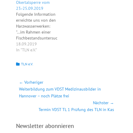
Okertalsperre vom
unter der Bramke-
23.-25.09.2019
Brücke (L 517)
Folgende Information
vorhanden. Es drohen
erreichte uns von den
Teile davon in die
Harzwasserwerken:
Okertalsperre zu
"...im Rahmen einer
stürzen. Wir bitten Sie
Fischbestandsuntersuc
,nicht mehr unter der
hung wird der Ist-
18.09.2019
Bramke-Brücke
Zustand des
In "TLN e.V."
hindurchzufahren,…
Fischbestandes in der
Okertalsperre erfasst.
Kategorien
TLN e.V.
Ziel der Untersuchung
ist die
Erfolgskontrolle der
Beitragsnavigation
← Vorheriger
von uns bisher
Vorheriger
Weiterbildung zum VDST Medizinausbilder in
getätigten
Beitrag:
Hannover – noch Plätze frei
Fischbesatzmaßnahme
Nächster →
n zur Schaffung und
Erhaltung eines
Nächster
Termin VDST TL 1 Prüfung des TLN in Kas
standorttypischen,
Beitrag:
gesunden und gut
Newsletter abonnieren
strukturierten
Fischbestandes.