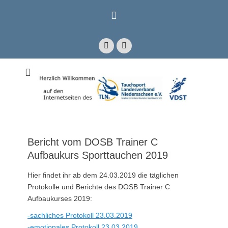
Zum
Inhalt
springen
Facebook
E-
Mail
Mitglied im Verband Deutscher Sporttaucher e.V. VDST)
Tauchsport
Landesverband
Niedersachsen e.V.
Bericht vom DOSB Trainer C
Aufbaukurs Sporttauchen 2019
Hier findet ihr ab dem 24.03.2019 die täglichen
Protokolle und Berichte des DOSB Trainer C
Aufbaukurses 2019:
-sachliches Protokoll 23.03.2019
-emotionales Protokoll 23.03.2019