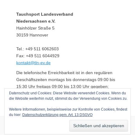
Tauchsport Landesverband
Niedersachsen e.V.
Hainhölzer Straße 5
30159 Hannover
Tel.: +49 511 6062603
Fax: +49 511 6044929
kontakt@tln-ev.de
Die telefonische Erreichbarkeit ist in den regulären
Geschäftszeiten montags bis donnerstags 09:00 bis
15:30 Uhr freitags 09:00 bis 13:00 Uhr gegeben;
Datenschutz und Cookies: Diese Website verwendet Cookies. Wenn du
darüber hinaus über einen angeschlossenen
die Website weiterhin nutzt, stimmst du der Verwendung von Cookies zu.
Anrufbeantworter.
Weitere Informationen, beispielsweise zur Kontrolle von Cookies, findest
du hier:
Datenschutzerklärung gem. Art. 13 DSGVO
Copyright © 2026
Tauchsport Landesverband Niedersachsen e.V.
. Alle
Rechte vorbehalten.
Datenschutzerklärung gem. Art. 13 DSGVO
|
Clean Journal von
Catch Themes