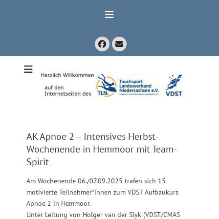
Zum
Inhalt
springen
Facebook
E-
Mail
Mitglied im Verband Deutscher Sporttaucher e.V. VDST)
Tauchsport
Landesverband
Niedersachsen
e.V.
AK Apnoe 2 – Intensives Herbst-
Wochenende in Hemmoor mit Team-
Spirit
Am Wochenende 06./07.09.2025 trafen sich 15
motivierte Teilnehmer*innen zum VDST Aufbaukurs
Apnoe 2 in Hemmoor.
Unter Leitung von Holger van der Slyk (VDST/CMAS