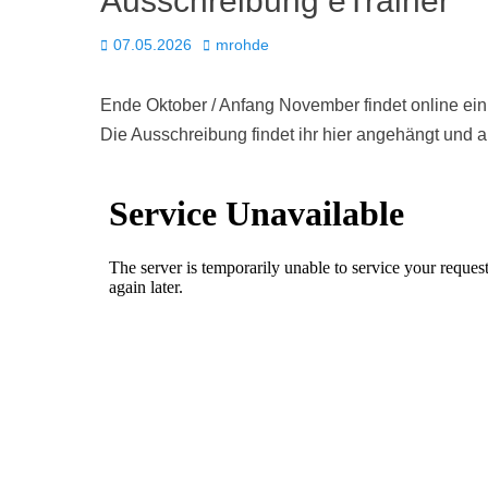
Ausschreibung eTrainer
Posted
Autor
07.05.2026
mrohde
on
Ende Oktober / Anfang November findet online ein 
Die Ausschreibung findet ihr hier angehängt und au