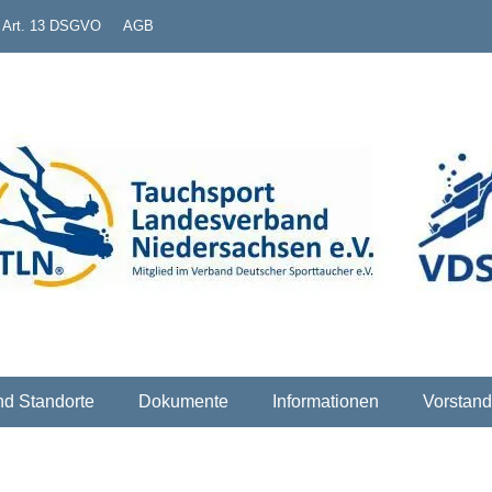
. Art. 13 DSGVO
AGB
erband Niedersachsen e
nd Standorte
Dokumente
Informationen
Vorstand