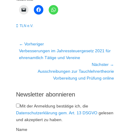
Kategorien
TLN e.V.
Beitragsnavigation
← Vorheriger
Vorheriger
Verbesserungen im Jahressteuergesetz 2021 für
Beitrag:
ehrenamtlich Tätige und Vereine
Nächster →
Nächster
Ausschreibungen zur Tauchlehrertheorie
Beitrag:
Vorbereitung und Prüfung online
Newsletter abonnieren
Mit der Anmeldung bestätige ich, die
Datenschutzerklärung gem. Art. 13 DSGVO
gelesen
und akzeptiert zu haben.
Name