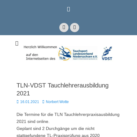
Zum
Inhalt
springen
Facebook
E-
Mail
Mitglied im Verband Deutscher Sporttaucher e.V. VDST)
Tauchsport
Landesverband
Niedersachsen e.V.
TLN-VDST Tauchlehrerausbildung
2021
Posted
Autor
16.01.2021
Norbert Wotte
on
Die Termine für die TLN Tauchlehrerpraxisausbildung
2021 sind online.
Geplant sind 2 Durchgänge um die nicht
stattgefundene TL-Praxisprüfung aus 2020