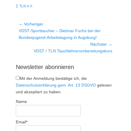
Kategorien
TLN e.V.
Beitragsnavigation
← Vorheriger
Vorheriger
VDST-Sporttaucher – Dietmar Fuchs bei der
Beitrag:
Bundesjugend-Arbeitstagung in Augsburg!
Nächster →
Nächster
VDST / TLN Tauchlehrervorbereitungskurs
Beitrag:
Newsletter abonnieren
Mit der Anmeldung bestätige ich, die
Datenschutzerklärung gem. Art. 13 DSGVO
gelesen
und akzeptiert zu haben.
Name
Email*