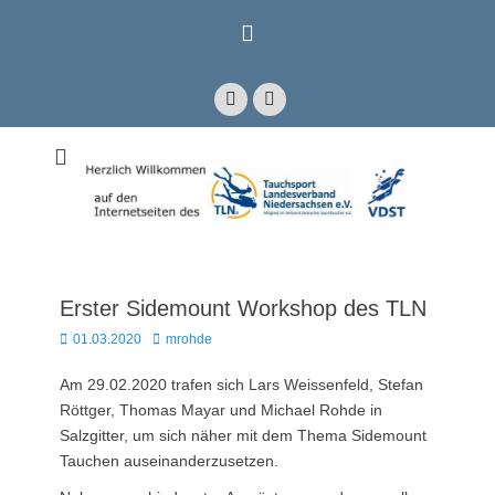
Zum
Inhalt
springen
Facebook
E-
Mail
Mitglied im Verband Deutscher Sporttaucher e.V. VDST)
Tauchsport
Landesverband
Niedersachsen e.V.
Erster Sidemount Workshop des TLN
Posted
Autor
01.03.2020
mrohde
on
Am 29.02.2020 trafen sich Lars Weissenfeld, Stefan
Röttger, Thomas Mayar und Michael Rohde in
Salzgitter, um sich näher mit dem Thema Sidemount
Tauchen auseinanderzusetzen.