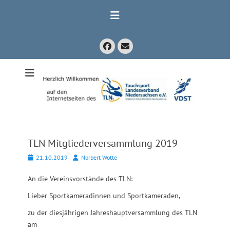
Zum
Inhalt
springen
Facebook
E-
Mail
Mitglied im Verband Deutscher Sporttaucher e.V. VDST)
Tauchsport
Landesverband
Niedersachsen
e.V.
TLN Mitgliederversammlung 2019
Posted
Autor
21.10.2019
Norbert Wotte
on
An die Vereinsvorstände des TLN:
Lieber Sportkameradinnen und Sportkameraden,
zu der diesjährigen Jahreshauptversammlung des TLN
am