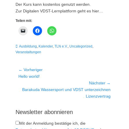
Der Kurs kann kostenlos genutzt werden.
Zur Digitalen VDST-Lernplattform geht es hier…
Teilen mit:
Kategorien
Ausbildung
,
Kalender
,
TLN e.V.
,
Uncategorized
,
Veranstaltungen
Beitragsnavigation
← Vorheriger
Vorheriger
Hello world!
Beitrag:
Nächster →
Nächster
Barakuda Wassersport und VDST unterzeichnen
Beitrag:
Lizenzvertrag
Newsletter abonnieren
Mit der Anmeldung bestätige ich, die