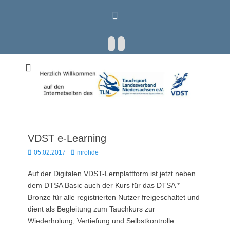
Zum
Inhalt
springen
Facebook
E-
Mail
Mitglied im Verband Deutscher Sporttaucher e.V. VDST)
Tauchsport
Landesverband
Niedersachsen e.V.
VDST e-Learning
Posted
Autor
05.02.2017
mrohde
on
Auf der Digitalen VDST-Lernplattform ist jetzt neben
dem DTSA Basic auch der Kurs für das DTSA *
Bronze für alle registrierten Nutzer freigeschaltet und
dient als Begleitung zum Tauchkurs zur
Wiederholung, Vertiefung und Selbstkontrolle.