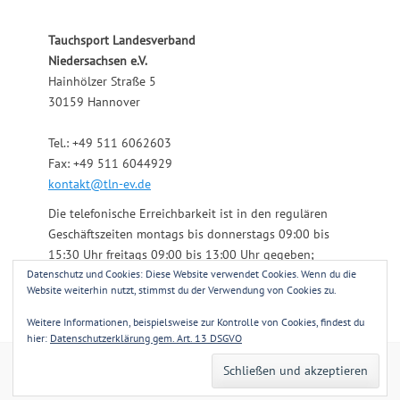
Tauchsport Landesverband
Niedersachsen e.V.
Hainhölzer Straße 5
30159 Hannover
Tel.: +49 511 6062603
Fax: +49 511 6044929
kontakt@tln-ev.de
Die telefonische Erreichbarkeit ist in den regulären
Geschäftszeiten montags bis donnerstags 09:00 bis
15:30 Uhr freitags 09:00 bis 13:00 Uhr gegeben;
Datenschutz und Cookies: Diese Website verwendet Cookies. Wenn du die
darüber hinaus über einen angeschlossenen
Website weiterhin nutzt, stimmst du der Verwendung von Cookies zu.
Anrufbeantworter.
Weitere Informationen, beispielsweise zur Kontrolle von Cookies, findest du
hier:
Datenschutzerklärung gem. Art. 13 DSGVO
Copyright © 2026
Tauchsport Landesverband Niedersachsen e.V.
. Alle
Rechte vorbehalten.
Datenschutzerklärung gem. Art. 13 DSGVO
| Clean
Journal von
Catch Themes