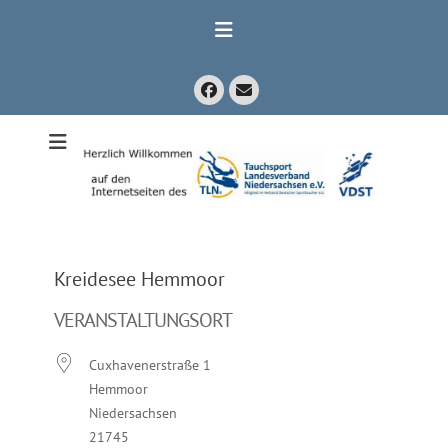
Zum
Inhalt
springen
Facebook
E-
Mail
Mitglied im Verband Deutscher Sporttaucher e.V. VDST)
Tauchsport
Landesverband
Niedersachsen
e.V.
Kreidesee Hemmoor
VERANSTALTUNGSORT
Cuxhavenerstraße 1
Hemmoor
Niedersachsen
21745