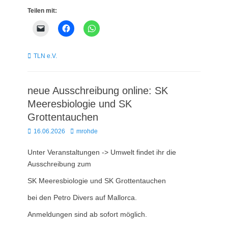
Teilen mit:
Kategorien
TLN e.V.
neue Ausschreibung online: SK
Meeresbiologie und SK
Grottentauchen
Posted
Autor
16.06.2026
mrohde
on
Unter Veranstaltungen -> Umwelt findet ihr die
Ausschreibung zum
SK Meeresbiologie und SK Grottentauchen
bei den Petro Divers auf Mallorca.
Anmeldungen sind ab sofort möglich.