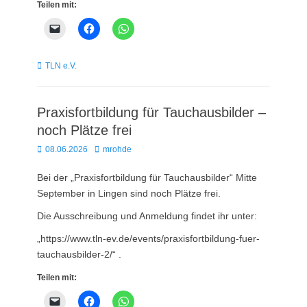
Teilen mit:
Kategorien
TLN e.V.
Praxisfortbildung für Tauchausbilder –
noch Plätze frei
Posted
Autor
08.06.2026
mrohde
on
Bei der „Praxisfortbildung für Tauchausbilder“ Mitte
September in Lingen sind noch Plätze frei.
Die Ausschreibung und Anmeldung findet ihr unter:
„https://www.tln-ev.de/events/praxisfortbildung-fuer-
tauchausbilder-2/“ .
Teilen mit: