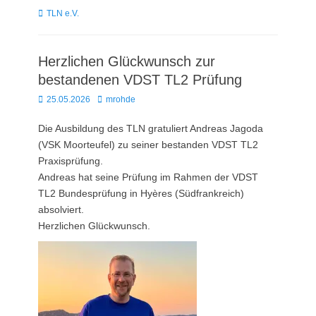
Kategorien
TLN e.V.
Herzlichen Glückwunsch zur
bestandenen VDST TL2 Prüfung
Posted
Autor
25.05.2026
mrohde
on
Die Ausbildung des TLN gratuliert Andreas Jagoda
(VSK Moorteufel) zu seiner bestanden VDST TL2
Praxisprüfung.
Andreas hat seine Prüfung im Rahmen der VDST
TL2 Bundesprüfung in Hyères (Südfrankreich)
absolviert.
Herzlichen Glückwunsch.