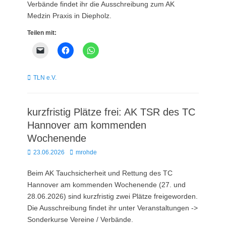
Verbände findet ihr die Ausschreibung zum AK
Medzin Praxis in Diepholz.
Teilen mit:
Kategorien
TLN e.V.
kurzfristig Plätze frei: AK TSR des TC
Hannover am kommenden
Wochenende
Posted
Autor
23.06.2026
mrohde
on
Beim AK Tauchsicherheit und Rettung des TC
Hannover am kommenden Wochenende (27. und
28.06.2026) sind kurzfristig zwei Plätze freigeworden.
Die Ausschreibung findet ihr unter Veranstaltungen ->
Sonderkurse Vereine / Verbände.