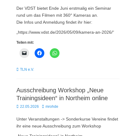
on
Der VDST bietet Ende Juni erstmalig ein Seminar
rund um das Filmen mit 360° Kameras an.
Die Infos und Anmeldung findet ihr hier:
„https://www.vdst.de/2026/05/09/kamera-an-2026/“
Teilen mit:
Kategorien
TLN e.V.
Ausschreibung Workshop „Neue
Trainingsideen“ in Northeim online
Posted
Autor
22.05.2026
mrohde
on
Unter Veranstaltungen -> Sonderkurse Vereine findet
ihr eine neue Ausschreibung zum Workshop
„Neue Trainingsideen“ in Northeim.