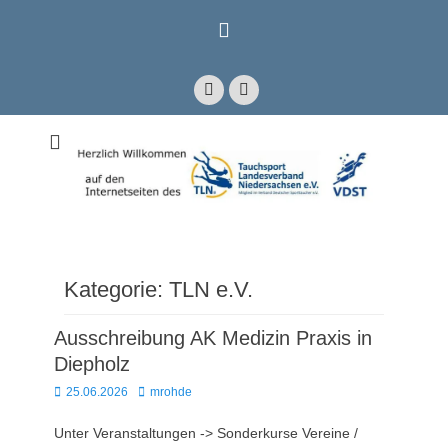
Zum
Inhalt
springen
Facebook
E-
Mail
Mitglied im Verband Deutscher Sporttaucher e.V. VDST)
Tauchsport
Landesverband
Niedersachsen e.V.
Kategorie:
TLN e.V.
Ausschreibung AK Medizin Praxis in
Diepholz
Posted
Autor
25.06.2026
mrohde
on
Unter Veranstaltungen -> Sonderkurse Vereine /