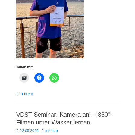
Teilen mit:
Kategorien
TLN e.V.
VDST Seminar: Kamera an! – 360°-
Filmen unter Wasser lernen
Posted
Autor
22.05.2026
mrohde