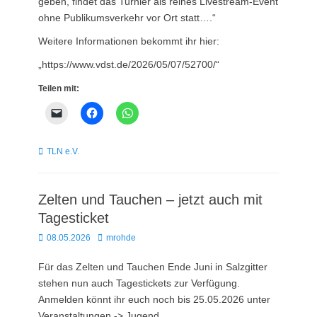
geben, findet das Turnier als reines Livestream-Event
ohne Publikumsverkehr vor Ort statt….“
Weitere Informationen bekommt ihr hier:
„https://www.vdst.de/2026/05/07/52700/“
Teilen mit:
Kategorien
TLN e.V.
Zelten und Tauchen – jetzt auch mit
Tagesticket
Posted
Autor
08.05.2026
mrohde
on
Für das Zelten und Tauchen Ende Juni in Salzgitter
stehen nun auch Tagestickets zur Verfügung.
Anmelden könnt ihr euch noch bis 25.05.2026 unter
Veranstaltungen -> Jugend.