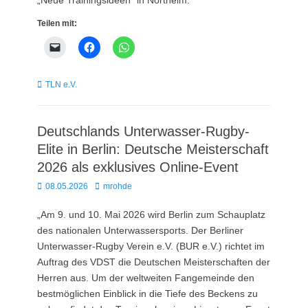
Teilen mit:
Kategorien
TLN e.V.
Deutschlands Unterwasser-Rugby-
Elite in Berlin: Deutsche Meisterschaft
2026 als exklusives Online-Event
Posted
Autor
08.05.2026
mrohde
on
„Am 9. und 10. Mai 2026 wird Berlin zum Schauplatz
des nationalen Unterwassersports. Der Berliner
Unterwasser-Rugby Verein e.V. (BUR e.V.) richtet im
Auftrag des VDST die Deutschen Meisterschaften der
Herren aus. Um der weltweiten Fangemeinde den
bestmöglichen Einblick in die Tiefe des Beckens zu