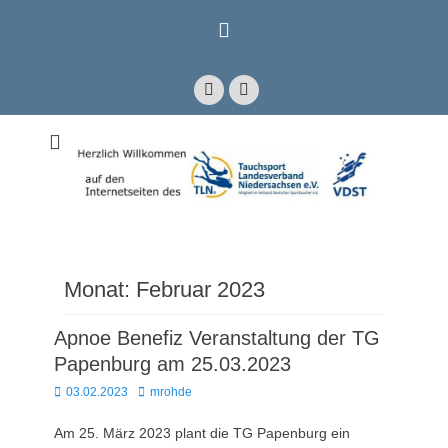
Zum
Inhalt
springen
Facebook
E-
Mail
Mitglied im Verband Deutscher Sporttaucher e.V. VDST)
Tauchsport
Landesverband
Niedersachsen e.V.
Monat:
Februar 2023
Apnoe Benefiz Veranstaltung der TG
Papenburg am 25.03.2023
Posted
Autor
03.02.2023
mrohde
on
Am 25. März 2023 plant die TG Papenburg ein