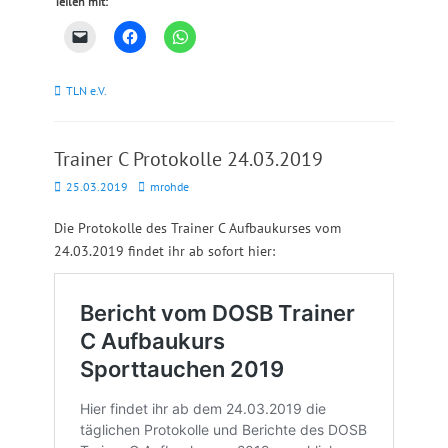
Teilen mit:
Kategorien
TLN e.V.
Trainer C Protokolle 24.03.2019
Posted
Autor
25.03.2019
mrohde
on
Die Protokolle des Trainer C Aufbaukurses vom
24.03.2019 findet ihr ab sofort hier: