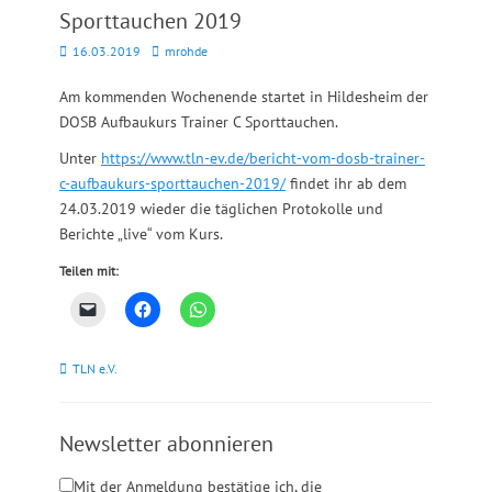
Sporttauchen 2019
Posted
Autor
16.03.2019
mrohde
on
Am kommenden Wochenende startet in Hildesheim der
DOSB Aufbaukurs Trainer C Sporttauchen.
Unter
https://www.tln-ev.de/bericht-vom-dosb-trainer-
c-aufbaukurs-sporttauchen-2019/
findet ihr ab dem
24.03.2019 wieder die täglichen Protokolle und
Berichte „live“ vom Kurs.
Teilen mit:
Kategorien
TLN e.V.
Newsletter abonnieren
Mit der Anmeldung bestätige ich, die