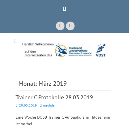
Zum
Inhalt
springen
Facebook
E-
Mail
Mitglied im Verband Deutscher Sporttaucher e.V. VDST)
Tauchsport
Landesverband
Niedersachsen e.V.
Monat:
März 2019
Trainer C Protokolle 28.03.2019
Posted
Autor
29.03.2019
mrohde
on
Eine Woche DOSB Trainer C Aufbaukurs in Hildesheim
ist vorbei.