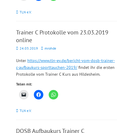
Kategorien
TLN e.V.
Trainer C Protokolle vom 23.03.2019
online
Posted
Autor
24.03.2019
mrohde
on
Unter
https://www.tln-ev.de/bericht-vom-dosb-trainer-
c-aufbaukurs-sporttauchen-2019/
findet ihr die ersten
Protokolle vom Trainer C Kurs aus Hildesheim.
Teilen mit:
Kategorien
TLN e.V.
DOSB Aufbaukurs Trainer C