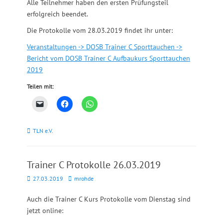
Alle Teilnehmer haben den ersten Prüfungsteil
erfolgreich beendet.
Die Protokolle vom 28.03.2019 findet ihr unter:
Veranstaltungen -> DOSB Trainer C Sporttauchen ->
Bericht vom DOSB Trainer C Aufbaukurs Sporttauchen
2019
Teilen mit:
Kategorien
TLN e.V.
Trainer C Protokolle 26.03.2019
Posted
Autor
27.03.2019
mrohde
on
Auch die Trainer C Kurs Protokolle vom Dienstag sind
jetzt online: